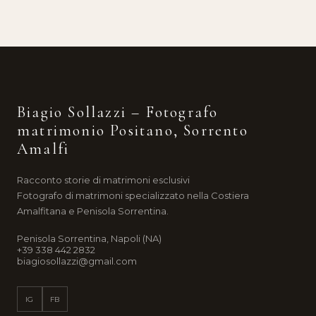
Biagio Sollazzi – Fotografo
matrimonio Positano, Sorrento
Amalfi
Racconto storie di matrimoni esclusivi
Fotografo di matrimoni specializzato nella Costiera
Amalfitana e Penisola Sorrentina.
Penisola Sorrentina, Napoli (NA)
+39 338 442 2832
biagiosollazzi@gmail.com
IG
FB