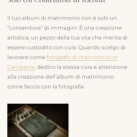
Il tuo album di matrimonio non è solo un
“contenitore” di immagini. È una creazione
artistica, un pezzo della tua vita che merita di
essere custodito con cura. Quando scelgo di
lavorare come
fotografo di matrimonio in
Campania
, dedico la stessa cura e attenzione
alla creazione dell’album di matrimonio
come faccio con la fotografia.