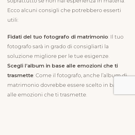
soprattutto se non hai esperienza in materia.
Ecco alcuni consigli che potrebbero esserti
utili:
Fidati del tuo fotografo di matrimonio
: Il tuo
fotografo sarà in grado di consigliarti la
soluzione migliore per le tue esigenze.
Scegli l’album in base alle emozioni che ti
trasmette
: Come il fotografo, anche l’album di
matrimonio dovrebbe essere scelto in base
alle emozioni che ti trasmette.
Non aver paura di essere creativo
: Con un po’
di creatività, è possibile creare un album
fotografico davvero bello che merita di essere
esposto nel tuo salotto.