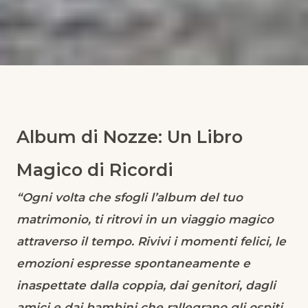
SUGGERIMENTI PER UN MATRIMONIO PERFETTO
Creare un Album Magico di
Ricordi
Album di Nozze: Un Libro
6 Luglio 2023
Magico di Ricordi
“Ogni volta che sfogli l’album del tuo
matrimonio, ti ritrovi in un viaggio magico
attraverso il tempo. Rivivi i momenti felici, le
emozioni espresse spontaneamente e
inaspettate dalla coppia, dai genitori, dagli
amici e dai bambini che rallegrano gli ospiti