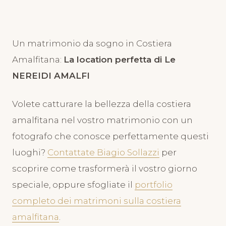
Fotografo Costiera
Amalfitana: La Bellezza di un
Un matrimonio da sogno in Costiera
Matrimonio sul Mare
Amalfitana:
La location perfetta di Le
NEREIDI AMALFI
10 Giugno 2023
Volete catturare la bellezza della costiera
amalfitana nel vostro matrimonio con un
fotografo che conosce perfettamente questi
luoghi?
Contattate Biagio Sollazzi
per
scoprire come trasformerà il vostro giorno
speciale, oppure sfogliate il
portfolio
completo dei matrimoni sulla costiera
amalfitana
.