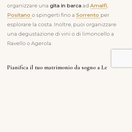
organizzare una
gita in barca
ad
Amalfi
,
Positano
o spingerti fino a
Sorrento
per
esplorare la costa. Inoltre, puoi organizzare
una degustazione di vini o di limoncello a
Ravello o Agerola.
Pianifica il tuo matrimonio da sogno a Le
NEREIDI AMALFI
Pianificare un matrimonio può essere
stressante, ma
Le NEREIDI AMALF
I ti offre
tutti i servizi di cui hai bisogno per rendere il
tuo matrimonio un successo. La struttura