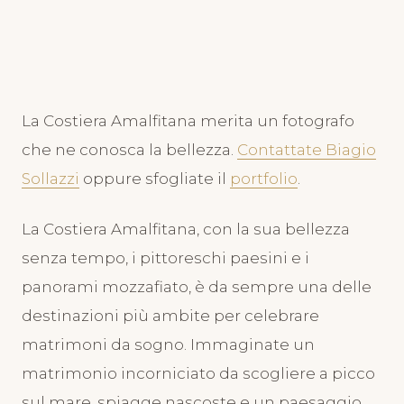
Fotografo Matrimonio sulla
Costiera Amalfitana: Cattura
la Magia dei Luoghi
Incantevoli
La Costiera Amalfitana merita un fotografo
che ne conosca la bellezza.
Contattate Biagio
26 Giugno 2023
Sollazzi
oppure sfogliate il
portfolio
.
La Costiera Amalfitana, con la sua bellezza
senza tempo, i pittoreschi paesini e i
panorami mozzafiato, è da sempre una delle
destinazioni più ambite per celebrare
matrimoni da sogno. Immaginate un
matrimonio incorniciato da scogliere a picco
sul mare, spiagge nascoste e un paesaggio