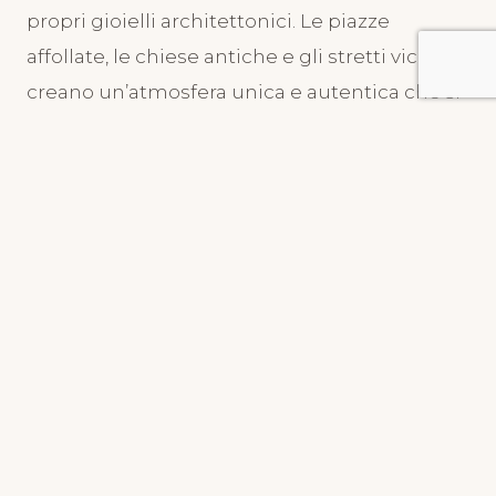
propri gioielli architettonici. Le piazze
affollate, le chiese antiche e gli stretti vicoli
creano un’atmosfera unica e autentica che si
riflette nelle fotografie.
Un’altra caratteristica distintiva della Costiera
Amalfitana è la sua luce. La luce del sole, che
si riflette sul mare e illumina le facciate delle