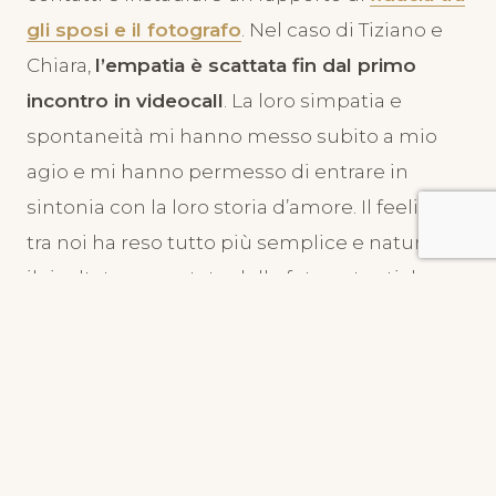
gli sposi e il fotografo
. Nel caso di Tiziano e
Chiara,
l’empatia è scattata fin dal primo
incontro in videocall
. La loro simpatia e
spontaneità mi hanno messo subito a mio
agio e mi hanno permesso di entrare in
sintonia con la loro storia d’amore. Il feeling
tra noi ha reso tutto più semplice e naturale, e
il risultato sono state delle foto autentiche e
piene di emozioni.
Una fusione di tradizioni
napoletane e toscane
Il
matrimonio di Tiziano e Chiara
è stato