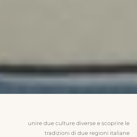
STORIE
Matrimonio a Sorrento di
TIZIANO E CHIARA presso
unire due culture diverse e scoprire le
Villa Eliana a Massalubrense
tradizioni di due regioni italiane