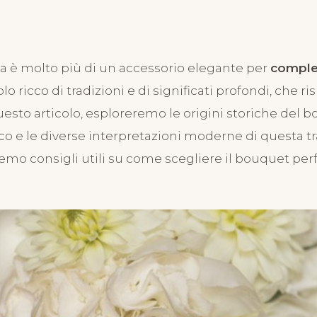
RIMONIO PERFETTO
za tempo del
a è molto più di un accessorio elegante per
complet
sa: una guida
lo ricco di tradizioni e di significati profondi, che 
uesto articolo, esploreremo le origini storiche del b
r le spose
co e le diverse interpretazioni moderne di questa tr
emo consigli utili su come scegliere il bouquet perf
rne
023