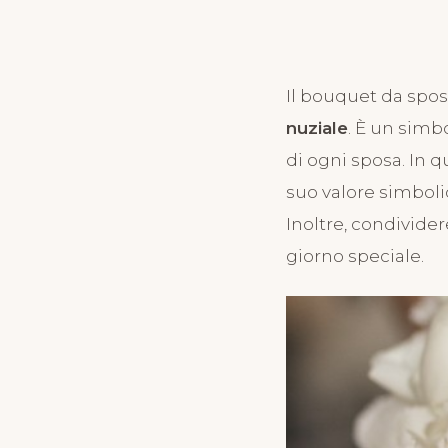
SUGGERIMENTI PER UN MAT
Il fascino sen
Il bouquet da spos
bouquet da spo
nuziale
. È un simbo
di ogni sposa. In q
completa pe
suo valore simboli
Inoltre, condivider
mode
giorno speciale.
31 Agosto 2