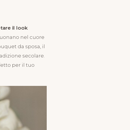
are il look
risuonano nel cuore
ouquet da sposa, il
adizione secolare.
etto per il tuo