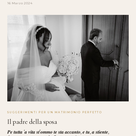
16 Marzo 2024
SUGGERIMENTI PER UN MATRIMONIO PERFETTO
Il padre della sposa
𝑷𝒆 𝒕𝒖𝒕𝒕𝒂 ‘𝒂 𝒗𝒊𝒕𝒂 𝒔𝒕’𝒐𝒎𝒎𝒐 𝒕𝒆 𝒔𝒕𝒂 𝒂𝒄𝒄𝒂𝒏𝒕𝒐, 𝒆 𝒕𝒖, 𝒂 𝒔𝒕𝒊𝒆𝒏𝒕𝒆,