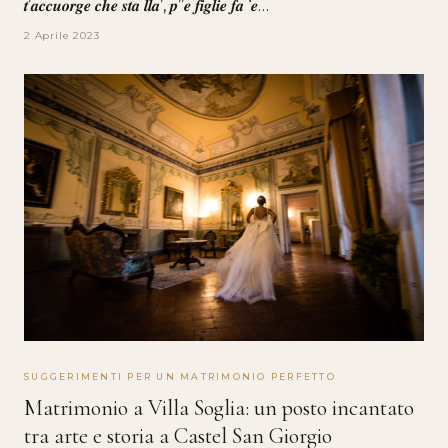
𝒕’𝒂𝒄𝒄𝒖𝒐𝒓𝒈𝒆 𝒄𝒉𝒆 𝒔𝒕𝒂 𝒍𝒍𝒂’, 𝒑’’𝒆 𝒇𝒊𝒈𝒍𝒊𝒆 𝒇𝒂 ‘𝒆…
2 Aprile 2023
SUGGERIMENTI PER UN MATRIMONIO PERFETTO
Matrimonio a Villa Soglia: un posto incantato
tra arte e storia a Castel San Giorgio