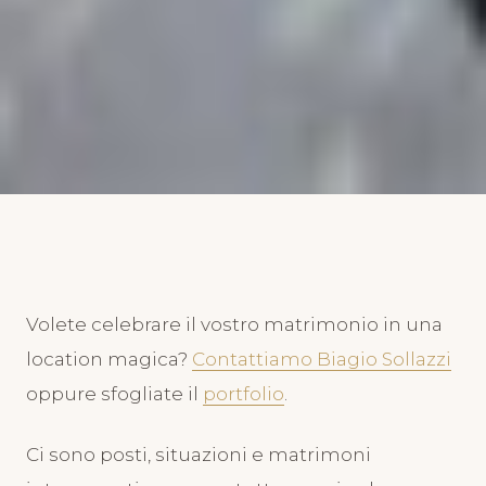
SUGGERIMENTI PER UN MATRIMONIO PERFETTO
Matrimonio nel luogo magico
di Villa Ravaschieri
Roccapiemonte
Volete celebrare il vostro matrimonio in una
location magica?
Contattiamo Biagio Sollazzi
23 Giugno 2024
oppure sfogliate il
portfolio
.
Ci sono posti, situazioni e matrimoni