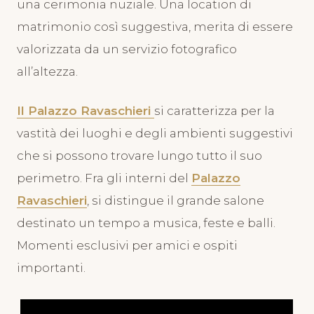
una cerimonia nuziale. Una location di
matrimonio così suggestiva, merita di essere
valorizzata da un servizio fotografico
all’altezza.
Il Palazzo Ravaschieri
si caratterizza per la
vastità dei luoghi e degli ambienti suggestivi
che si possono trovare lungo tutto il suo
perimetro. Fra gli interni del
Palazzo
Ravaschieri
, si distingue il grande salone
destinato un tempo a musica, feste e balli.
Momenti esclusivi per amici e ospiti
importanti.