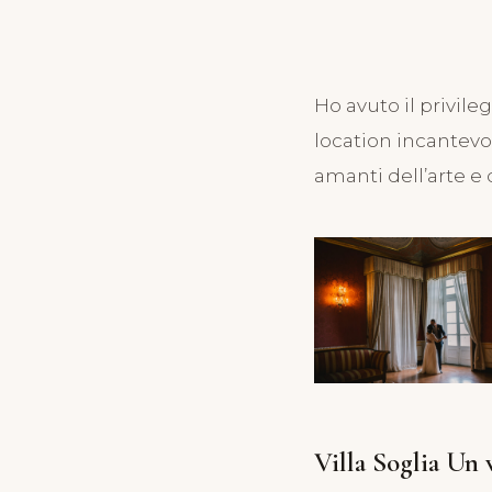
SUGGERIMENTI PER UN MAT
Matrimonio a V
Ho avuto il privile
un posto incan
location incantevol
amanti dell’arte e d
e storia a 
Gior
12 Aprile 2
Villa Soglia Un 