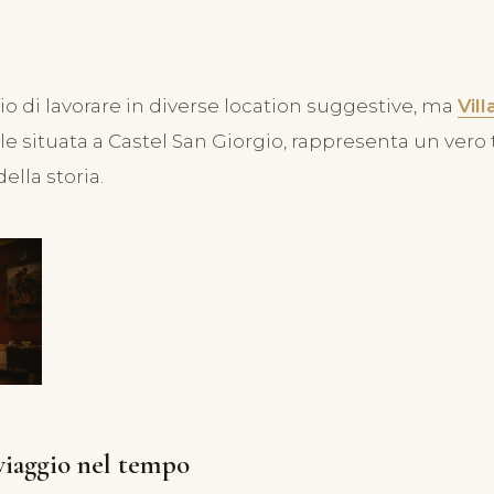
RIMONIO PERFETTO
illa Soglia:
gio di lavorare in diverse location suggestive, ma
Vill
tato tra arte
e situata a Castel San Giorgio, rappresenta un vero 
ella storia.
Castel San
gio
024
viaggio nel tempo